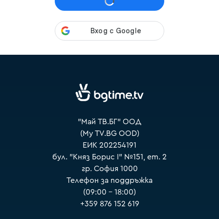
VOYO
"Май ТВ.БГ" ООД
(My TV.BG OOD)
ЕИК 202254191
бул. "Княз Борис I" №151, ет. 2
гр. София 1000
Телефон за поддръжка
(09:00 – 18:00)
+359 876 152 619