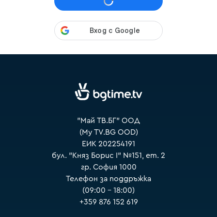
VOYO
"Май ТВ.БГ" ООД
(My TV.BG OOD)
ЕИК 202254191
бул. "Княз Борис I" №151, ет. 2
гр. София 1000
Телефон за поддръжка
(09:00 – 18:00)
+359 876 152 619