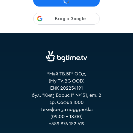
VOYO
"Май ТВ.БГ" ООД
(My TV.BG OOD)
ЕИК 202254191
бул. "Княз Борис I" №151, ет. 2
гр. София 1000
Телефон за поддръжка
(09:00 – 18:00)
+359 876 152 619