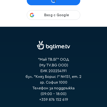
VOYO
"Май ТВ.БГ" ООД
(My TV.BG OOD)
ЕИК 202254191
бул. "Княз Борис I" №151, ет. 2
гр. София 1000
Телефон за поддръжка
(09:00 – 18:00)
+359 876 152 619