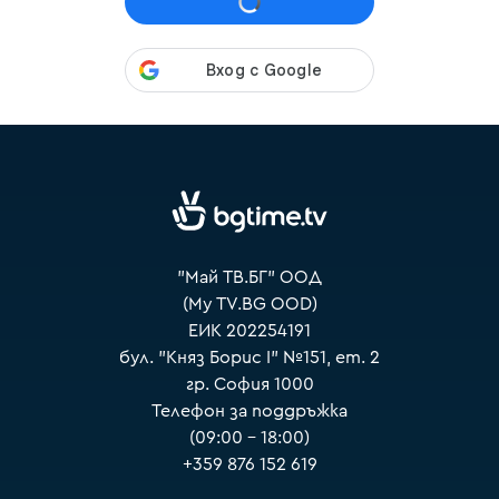
VOYO
"Май ТВ.БГ" ООД
(My TV.BG OOD)
ЕИК 202254191
бул. "Княз Борис I" №151, ет. 2
гр. София 1000
Телефон за поддръжка
(09:00 – 18:00)
+359 876 152 619