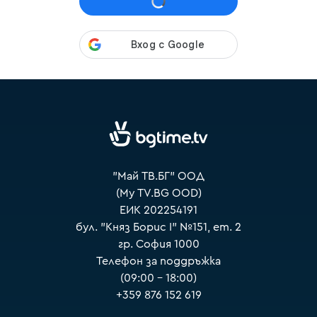
VOYO
"Май ТВ.БГ" ООД
(My TV.BG OOD)
ЕИК 202254191
бул. "Княз Борис I" №151, ет. 2
гр. София 1000
Телефон за поддръжка
(09:00 – 18:00)
+359 876 152 619