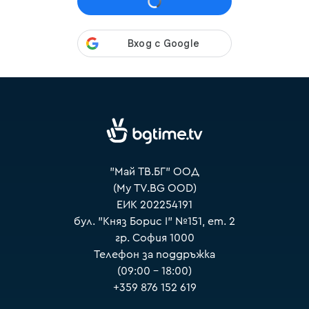
VOYO
"Май ТВ.БГ" ООД
(My TV.BG OOD)
ЕИК 202254191
бул. "Княз Борис I" №151, ет. 2
гр. София 1000
Телефон за поддръжка
(09:00 – 18:00)
+359 876 152 619