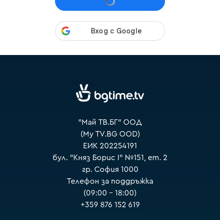
VOYO
"Май ТВ.БГ" ООД
(My TV.BG OOD)
ЕИК 202254191
бул. "Княз Борис I" №151, ет. 2
гр. София 1000
Телефон за поддръжка
(09:00 – 18:00)
+359 876 152 619