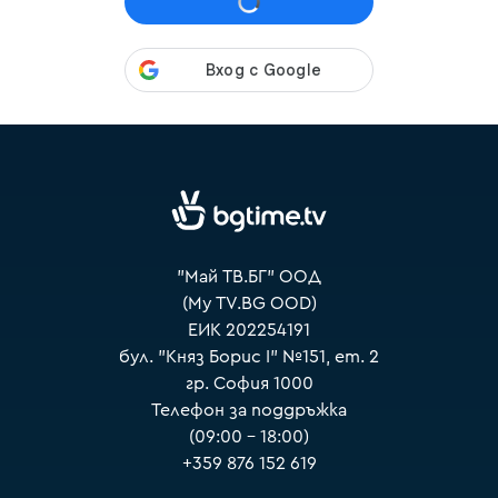
VOYO
"Май ТВ.БГ" ООД
(My TV.BG OOD)
ЕИК 202254191
бул. "Княз Борис I" №151, ет. 2
гр. София 1000
Телефон за поддръжка
(09:00 – 18:00)
+359 876 152 619