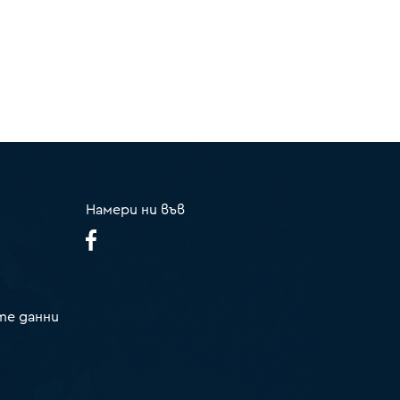
Намери ни във
те данни