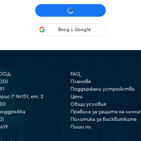
 ООД
FAQ
OD)
Планове
91
Поддържани устройства
орис I" №151, ет. 2
Цени
000
Общи условия
 поддръжка
Правила за защита на лични
0)
Политика за бисквитките
 619
Пиши ни