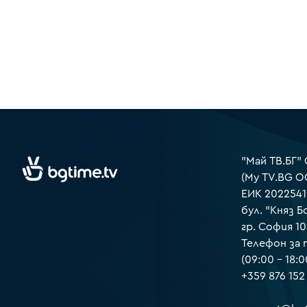
"Май ТВ.БГ"
(My TV.BG O
ЕИК 2022541
бул. "Княз Б
гр. София 1
Телефон за
(09:00 – 18:0
+359 876 152