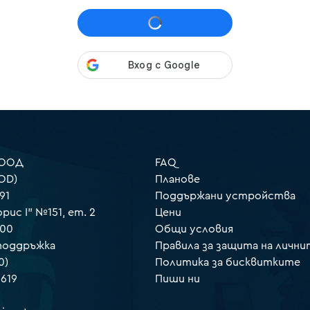
 ООД
FAQ
OD)
Планове
91
Поддържани устройства
орис I" №151, ет. 2
Цени
000
Общи условия
 поддръжка
Правила за защита на лични
0)
Политика за бисквитките
 619
Пиши ни