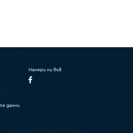
Намери ни във
те данни