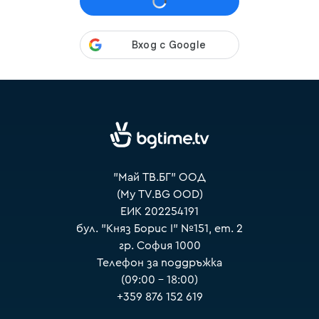
VOYO
"Май ТВ.БГ" ООД
(My TV.BG OOD)
ЕИК 202254191
бул. "Княз Борис I" №151, ет. 2
гр. София 1000
Телефон за поддръжка
(09:00 – 18:00)
+359 876 152 619