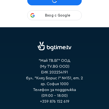
VOYO
"Май ТВ.БГ" ООД
(My TV.BG OOD)
ЕИК 202254191
бул. "Княз Борис I" №151, ет. 2
гр. София 1000
Телефон за поддръжка
(09:00 – 18:00)
+359 876 152 619