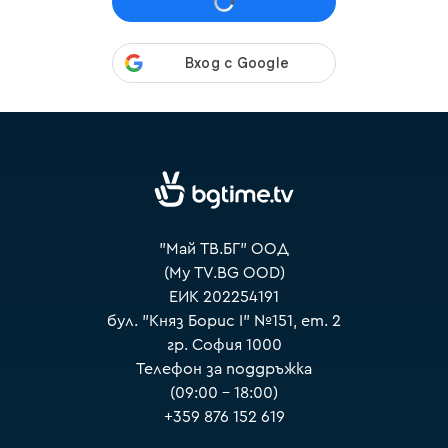
VOYO
"Май ТВ.БГ" ООД
(My TV.BG OOD)
ЕИК 202254191
бул. "Княз Борис I" №151, ет. 2
гр. София 1000
Телефон за поддръжка
(09:00 – 18:00)
+359 876 152 619