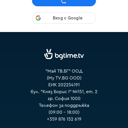
VOYO
"Май ТВ.БГ" ООД
(My TV.BG OOD)
ЕИК 202254191
бул. "Княз Борис I" №151, ет. 2
гр. София 1000
Телефон за поддръжка
(09:00 – 18:00)
+359 876 152 619