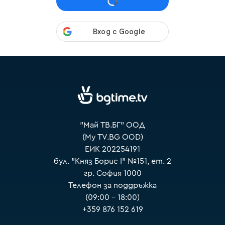
VOYO
"Май ТВ.БГ" ООД
(My TV.BG OOD)
ЕИК 202254191
бул. "Княз Борис I" №151, ет. 2
гр. София 1000
Телефон за поддръжка
(09:00 – 18:00)
+359 876 152 619