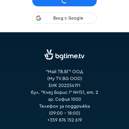
VOYO
"Май ТВ.БГ" ООД
(My TV.BG OOD)
ЕИК 202254191
бул. "Княз Борис I" №151, ет. 2
гр. София 1000
Телефон за поддръжка
(09:00 – 18:00)
+359 876 152 619