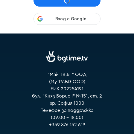
VOYO
"Май ТВ.БГ" ООД
(My TV.BG OOD)
ЕИК 202254191
бул. "Княз Борис I" №151, ет. 2
гр. София 1000
Телефон за поддръжка
(09:00 – 18:00)
+359 876 152 619