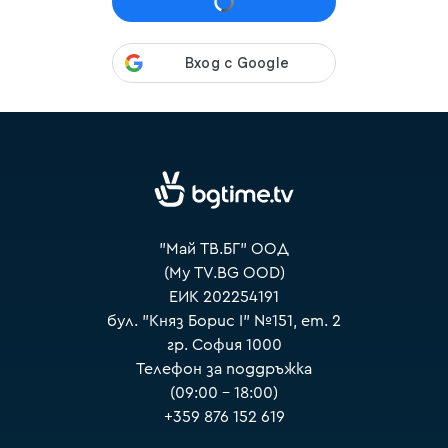
VOYO
"Май ТВ.БГ" ООД
(My TV.BG OOD)
ЕИК 202254191
бул. "Княз Борис I" №151, ет. 2
гр. София 1000
Телефон за поддръжка
(09:00 – 18:00)
+359 876 152 619