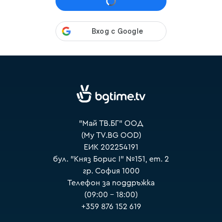
VOYO
"Май ТВ.БГ" ООД
(My TV.BG OOD)
ЕИК 202254191
бул. "Княз Борис I" №151, ет. 2
гр. София 1000
Телефон за поддръжка
(09:00 – 18:00)
+359 876 152 619