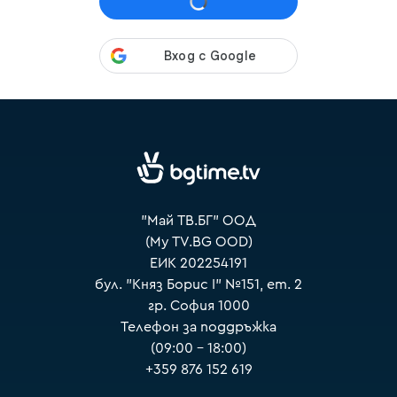
VOYO
"Май ТВ.БГ" ООД
(My TV.BG OOD)
ЕИК 202254191
бул. "Княз Борис I" №151, ет. 2
гр. София 1000
Телефон за поддръжка
(09:00 – 18:00)
+359 876 152 619