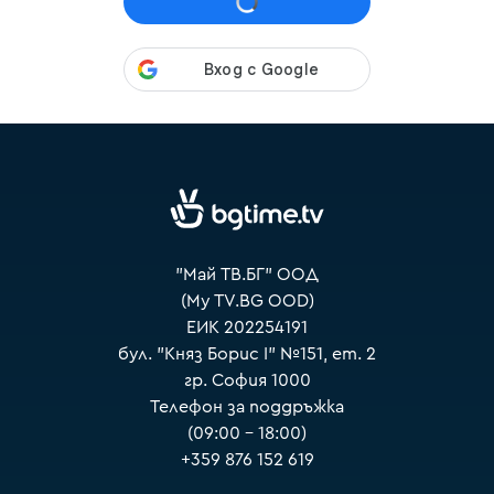
VOYO
"Май ТВ.БГ" ООД
(My TV.BG OOD)
ЕИК 202254191
бул. "Княз Борис I" №151, ет. 2
гр. София 1000
Телефон за поддръжка
(09:00 – 18:00)
+359 876 152 619