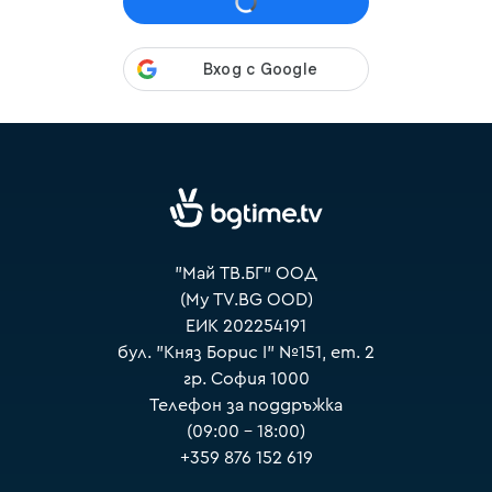
VOYO
"Май ТВ.БГ" ООД
(My TV.BG OOD)
ЕИК 202254191
бул. "Княз Борис I" №151, ет. 2
гр. София 1000
Телефон за поддръжка
(09:00 – 18:00)
+359 876 152 619