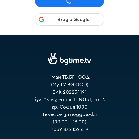
VOYO
"Май ТВ.БГ" ООД
(My TV.BG OOD)
ЕИК 202254191
бул. "Княз Борис I" №151, ет. 2
гр. София 1000
Телефон за поддръжка
(09:00 – 18:00)
+359 876 152 619