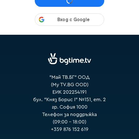
VOYO
"Май ТВ.БГ" ООД
(My TV.BG OOD)
ЕИК 202254191
бул. "Княз Борис I" №151, ет. 2
гр. София 1000
Телефон за поддръжка
(09:00 – 18:00)
+359 876 152 619