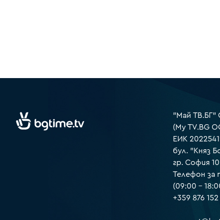
"Май ТВ.БГ"
(My TV.BG O
ЕИК 2022541
бул. "Княз Б
гр. София 1
Телефон за
(09:00 – 18:0
+359 876 152