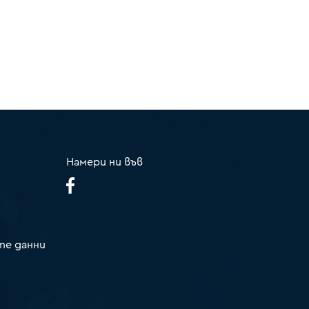
Намери ни във
те данни