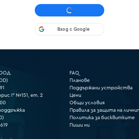
 ООД
FAQ
OD)
Планове
91
Поддържани устройства
орис I" №151, ет. 2
Цени
000
Общи условия
 поддръжка
Правила за защита на лични
0)
Политика за бисквитките
 619
Пиши ни