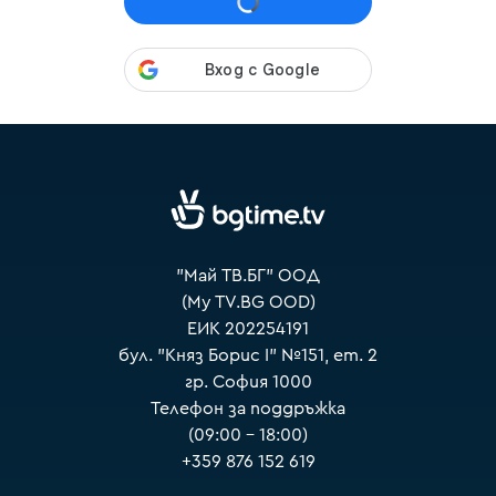
VOYO
"Май ТВ.БГ" ООД
(My TV.BG OOD)
ЕИК 202254191
бул. "Княз Борис I" №151, ет. 2
гр. София 1000
Телефон за поддръжка
(09:00 – 18:00)
+359 876 152 619