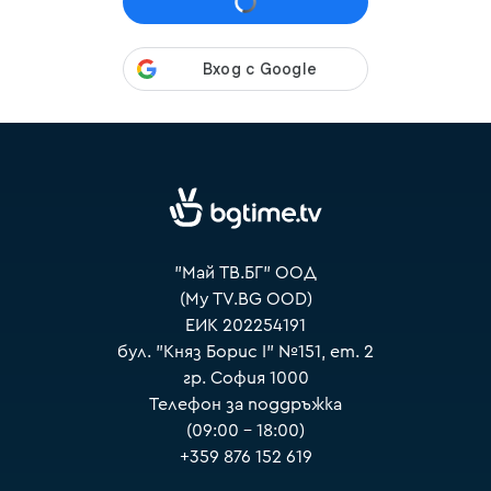
VOYO
"Май ТВ.БГ" ООД
(My TV.BG OOD)
ЕИК 202254191
бул. "Княз Борис I" №151, ет. 2
гр. София 1000
Телефон за поддръжка
(09:00 – 18:00)
+359 876 152 619