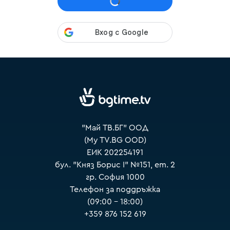
VOYO
"Май ТВ.БГ" ООД
(My TV.BG OOD)
ЕИК 202254191
бул. "Княз Борис I" №151, ет. 2
гр. София 1000
Телефон за поддръжка
(09:00 – 18:00)
+359 876 152 619