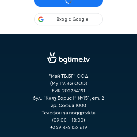
VOYO
"Май ТВ.БГ" ООД
(My TV.BG OOD)
ЕИК 202254191
бул. "Княз Борис I" №151, ет. 2
гр. София 1000
Телефон за поддръжка
(09:00 – 18:00)
+359 876 152 619