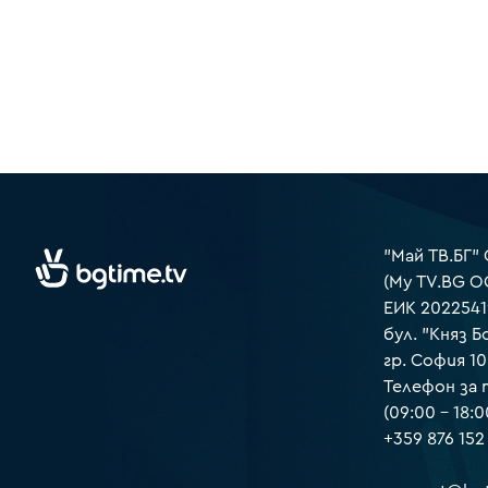
"Май ТВ.БГ"
(My TV.BG O
ЕИК 2022541
бул. "Княз Б
гр. София 1
Телефон за
(09:00 – 18:0
+359 876 152