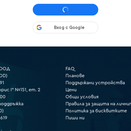
 ООД
FAQ
OD)
Планове
91
Поддържани устройства
орис I" №151, ет. 2
Цени
000
Общи условия
 поддръжка
Правила за защита на лични
0)
Политика за бисквитките
 619
Пиши ни