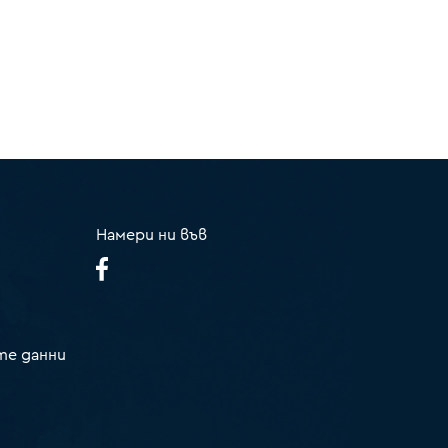
Намери ни във
те данни