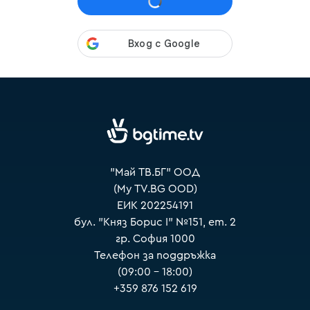
VOYO
"Май ТВ.БГ" ООД
(My TV.BG OOD)
ЕИК 202254191
бул. "Княз Борис I" №151, ет. 2
гр. София 1000
Телефон за поддръжка
(09:00 – 18:00)
+359 876 152 619