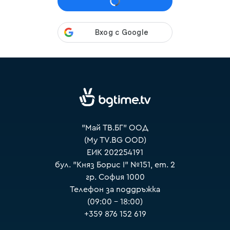
VOYO
"Май ТВ.БГ" ООД
(My TV.BG OOD)
ЕИК 202254191
бул. "Княз Борис I" №151, ет. 2
гр. София 1000
Телефон за поддръжка
(09:00 – 18:00)
+359 876 152 619