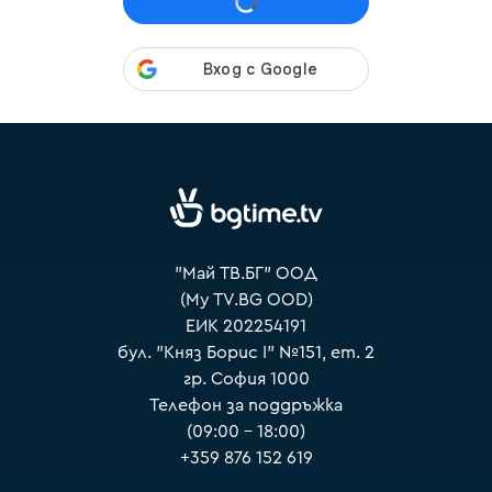
VOYO
"Май ТВ.БГ" ООД
(My TV.BG OOD)
ЕИК 202254191
бул. "Княз Борис I" №151, ет. 2
гр. София 1000
Телефон за поддръжка
(09:00 – 18:00)
+359 876 152 619