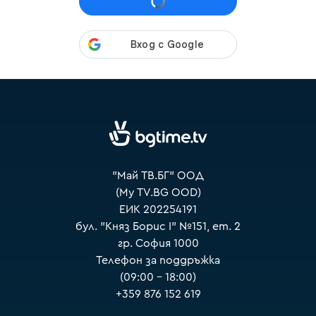
VOYO
"Май ТВ.БГ" ООД
(My TV.BG OOD)
ЕИК 202254191
бул. "Княз Борис I" №151, ет. 2
гр. София 1000
Телефон за поддръжка
(09:00 – 18:00)
+359 876 152 619