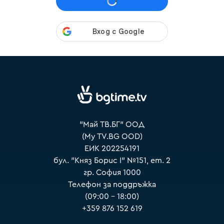
VOYO
"Май ТВ.БГ" ООД
(My TV.BG OOD)
ЕИК 202254191
бул. "Княз Борис I" №151, ет. 2
гр. София 1000
Телефон за поддръжка
(09:00 – 18:00)
+359 876 152 619