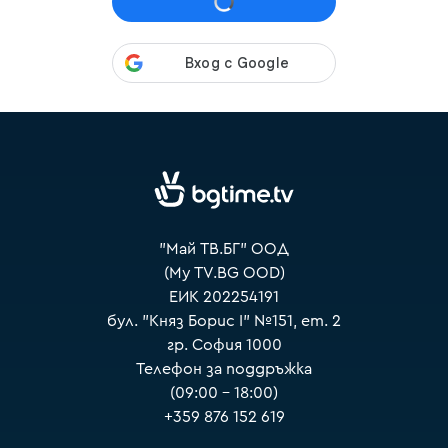
VOYO
"Май ТВ.БГ" ООД
(My TV.BG OOD)
ЕИК 202254191
бул. "Княз Борис I" №151, ет. 2
гр. София 1000
Телефон за поддръжка
(09:00 – 18:00)
+359 876 152 619