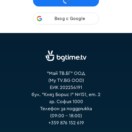
VOYO
"Май ТВ.БГ" ООД
(My TV.BG OOD)
ЕИК 202254191
бул. "Княз Борис I" №151, ет. 2
гр. София 1000
Телефон за поддръжка
(09:00 – 18:00)
+359 876 152 619