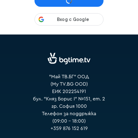
VOYO
"Май ТВ.БГ" ООД
(My TV.BG OOD)
ЕИК 202254191
бул. "Княз Борис I" №151, ет. 2
гр. София 1000
Телефон за поддръжка
(09:00 – 18:00)
+359 876 152 619