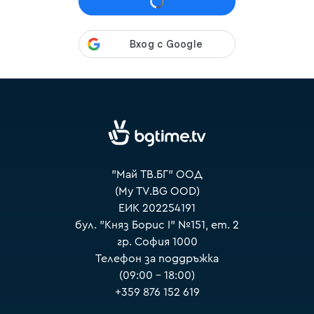
VOYO
"Май ТВ.БГ" ООД
(My TV.BG OOD)
ЕИК 202254191
бул. "Княз Борис I" №151, ет. 2
гр. София 1000
Телефон за поддръжка
(09:00 – 18:00)
+359 876 152 619