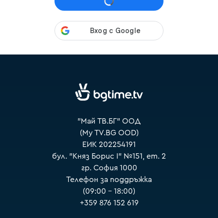
VOYO
"Май ТВ.БГ" ООД
(My TV.BG OOD)
ЕИК 202254191
бул. "Княз Борис I" №151, ет. 2
гр. София 1000
Телефон за поддръжка
(09:00 – 18:00)
+359 876 152 619