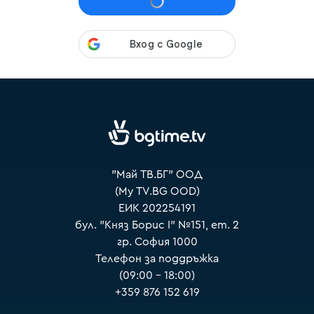
VOYO
"Май ТВ.БГ" ООД
(My TV.BG OOD)
ЕИК 202254191
бул. "Княз Борис I" №151, ет. 2
гр. София 1000
Телефон за поддръжка
(09:00 – 18:00)
+359 876 152 619