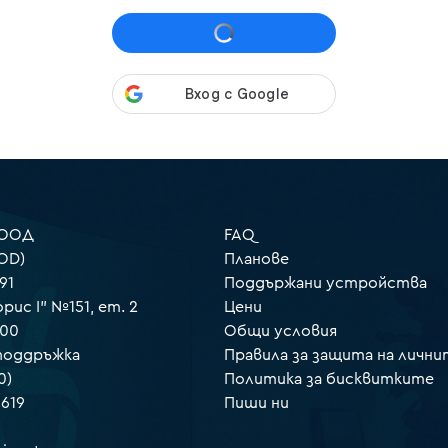
 ООД
FAQ
OD)
Планове
91
Поддържани устройства
орис I" №151, ет. 2
Цени
000
Общи условия
 поддръжка
Правила за защита на лични
0)
Политика за бисквитките
 619
Пиши ни