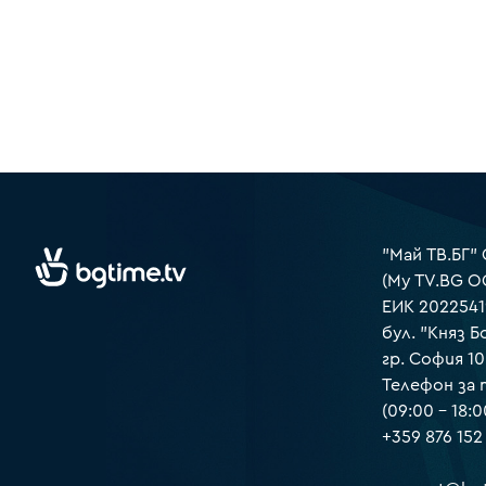
"Май ТВ.БГ"
(My TV.BG O
ЕИК 2022541
бул. "Княз Б
гр. София 1
Телефон за
(09:00 – 18:0
+359 876 152