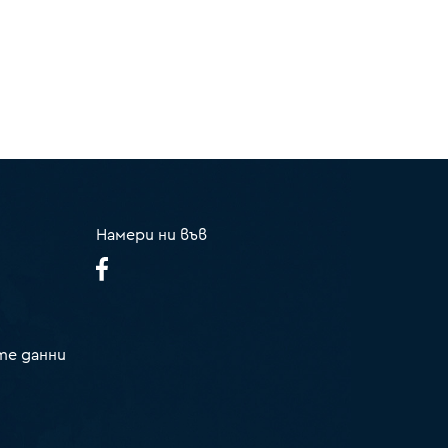
Намери ни във
те данни