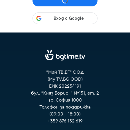
VOYO
"Май ТВ.БГ" ООД
(My TV.BG OOD)
ЕИК 202254191
бул. "Княз Борис I" №151, ет. 2
гр. София 1000
Телефон за поддръжка
(09:00 – 18:00)
+359 876 152 619