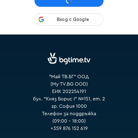
VOYO
"Май ТВ.БГ" ООД
(My TV.BG OOD)
ЕИК 202254191
бул. "Княз Борис I" №151, ет. 2
гр. София 1000
Телефон за поддръжка
(09:00 – 18:00)
+359 876 152 619