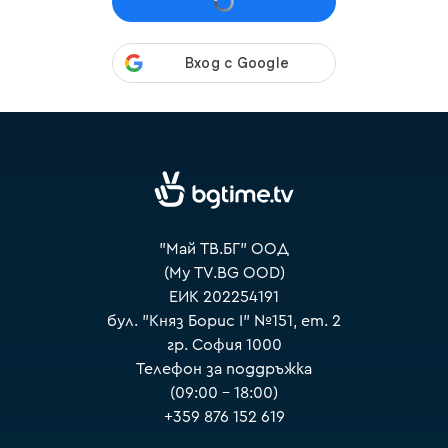
VOYO
"Май ТВ.БГ" ООД
(My TV.BG OOD)
ЕИК 202254191
бул. "Княз Борис I" №151, ет. 2
гр. София 1000
Телефон за поддръжка
(09:00 – 18:00)
+359 876 152 619