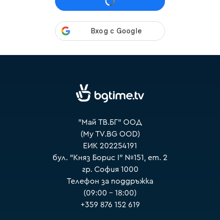
VOYO
"Май ТВ.БГ" ООД
(My TV.BG OOD)
ЕИК 202254191
бул. "Княз Борис I" №151, ет. 2
гр. София 1000
Телефон за поддръжка
(09:00 – 18:00)
+359 876 152 619