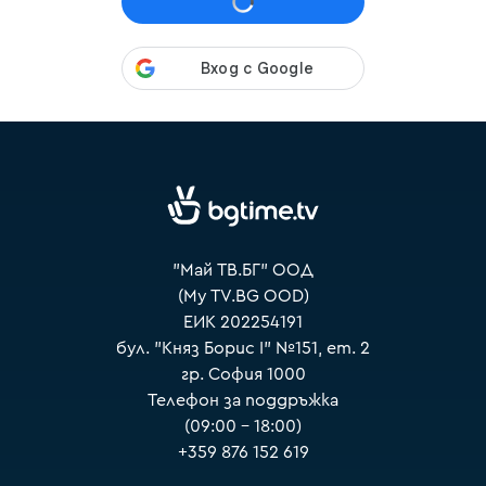
VOYO
"Май ТВ.БГ" ООД
(My TV.BG OOD)
ЕИК 202254191
бул. "Княз Борис I" №151, ет. 2
гр. София 1000
Телефон за поддръжка
(09:00 – 18:00)
+359 876 152 619