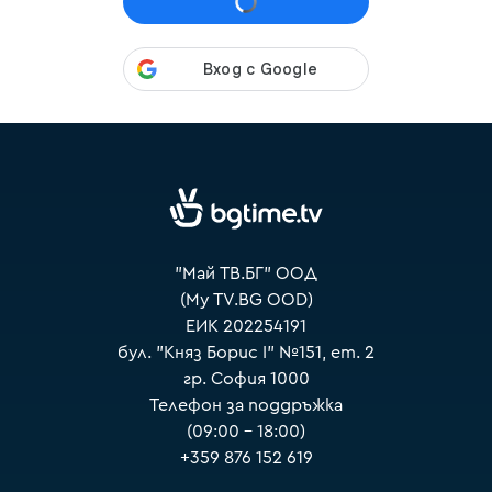
VOYO
"Май ТВ.БГ" ООД
(My TV.BG OOD)
ЕИК 202254191
бул. "Княз Борис I" №151, ет. 2
гр. София 1000
Телефон за поддръжка
(09:00 – 18:00)
+359 876 152 619