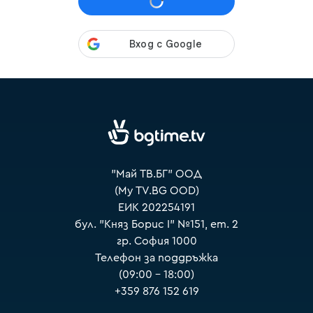
VOYO
"Май ТВ.БГ" ООД
(My TV.BG OOD)
ЕИК 202254191
бул. "Княз Борис I" №151, ет. 2
гр. София 1000
Телефон за поддръжка
(09:00 – 18:00)
+359 876 152 619